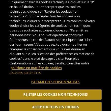
uniquement avec les cookies techniques, cliquez sur le "X"
PAIEMENTS
en haut à droite. Pour n'accepter que les cookies
techniques, cliquez sur "Rejeter les cookies non
techniques". Pour accepter tous les cookies non
techniques, cliquez sur "Accepter tous les cookies". Si vous
voulez choisir les catégories de cookies non techniques
ASSISTANCE
que vous souhaitez autoriser, cliquez sur "Paramètres
personnalisés". Vous pouvez également choisir les
LUN-VEN 9.00-18.00
fournisseurs de cookies à autoriser en cliquant sur "Liste
des fournisseurs". Vous pouvez toujours modifier ou
TÉLÉPHONE
révoquer le consentement que vous avez donné en
+39 0522122122
cliquant sur le lien "Gestion des préférences en matière de
EMAIL
cookies" dans le pied de page du site. Pour plus
d'informations sur les cookies, veuillez consulter notre
CUSTOMERSERVICE@PARMIGIANOREGGIANO.IT
politique en matière de cookies
Liste des partenaires
PARAMÈTRES PERSONNALISÉS
© 2026 Consorzio del Formaggio Parmigiano Reggiano -
ECOMMERCE PARTNER
CALICANTUS SRL
P.Iva 03757590272
REJETER LES COOKIES NON TECHNIQUES
ACCEPTER TOUS LES COOKIES