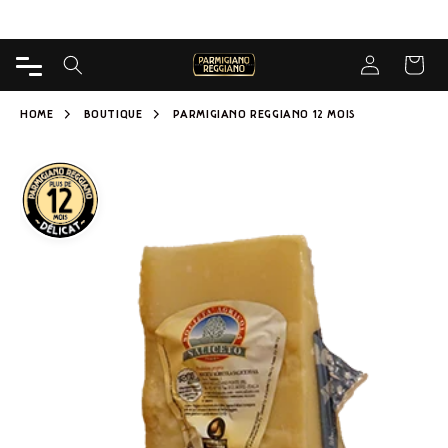
ALLER
Livraison gratuite à partir de 65€ pour Caseificio
DIRECTEMENT
AU CONTENU
Connectez-vo
PANIER
HOME
BOUTIQUE
PARMIGIANO REGGIANO 12 MOIS
PASSER AUX
INFORMATIONS
SUR LE
PRODUIT