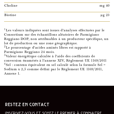
Choline
mg 40
Biotine
µg 23
1
Les valeurs indiquées sont issues d'analyses effectuées par le
Consortium sur des échantillons aléatoires de Parmigiano
Reggiano DOP, non attribuables à un producteur spécifique, un
lot de production ou une zone géographique.
2
Le pourcentage d'acides aminés libres est rapporté à
Parmigiano Reggiano 24 mois.
3
Valeur énergétique calculée à l'aide des coefficients de
conversion énumérés à l'annexe XIV, Règlement UE 1169/2011
4
Sel : contenu équivalent en sel calculé selon la formule Sel =
Sodium x 2,5 comme défini par le Règlement UE 1169/2011,
Annexe 1.
RESTEZ EN CONTACT
INSCRIVEZ-VOUS ET SOYEZ LE PREMIER À CONNAÎTRE