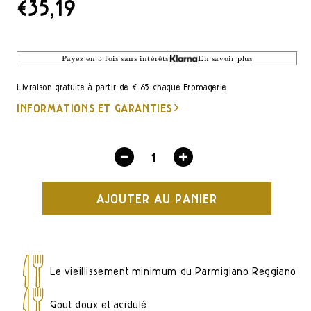
PRIX
€35,19
DE
LISTE
Payez en 3 fois sans intérêts
En savoir plus
Livraison gratuite à partir de € 65 chaque Fromagerie.
INFORMATIONS ET GARANTIES
Diminuez
Augmentez
la
la
AJOUTER AU PANIER
quantité
quantité
pour
pour
Parmigiano
Parmigiano
Reggiano
Reggiano
Le vieillissement minimum du Parmigiano Reggiano
12
12
mois
mois
Goût doux et acidulé