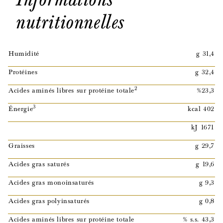
nutritionnelles
Humidité
g 31,4
Protéines
g 32,4
2
Acides aminés libres sur protéine totale
%23,3
3
Énergie
kcal 402
kJ 1671
Graisses
g 29,7
Acides gras saturés
g 19,6
Acides gras monoinsaturés
g 9,3
Acides gras polyinsaturés
g 0,8
Acides aminés libres sur protéine totale
% s.s. 43,3