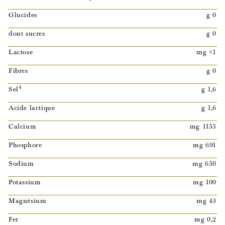
Glucides
g 0
dont sucres
g 0
Lactose
mg <1
Fibres
g 0
4
Sel
g 1,6
Acide lactique
g 1,6
Calcium
mg 1155
Phosphore
mg 691
Sodium
mg 650
Potassium
mg 100
Magnésium
mg 43
Fer
mg 0,2