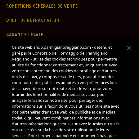
CONDITIONS GÉNÉRALES DE VENTE
DROIT DE RÉTRACTATION
GARANTIE LÉGALE
Ce site web shop.parmigianoreggiano.com - détenu et
INFORMATION ADR/ODR
géré par le Consorzio del Formaggio del Parmigiano
Reggiano - utilise des cookies techniques pour permettre
POLITIQUE DE CONFIDENTIALITÉ
au site de fonctionner correctement et, uniquement avec
votre consentement, des cookies de profilage et d'autres
outils de suivi, y compris ceux de tiers, pour afficher des
POLITIQUE DE COOKIES
contenus et des publicités adaptés à vos préférences lors
de la navigation sur notre site et sur le web, pour vous
PARAMÈTRES PERSONNALISÉS
fournir des fonctionnalités de médias sociaux, pour
analyser le trafic sur notre site, pour partager des
RÈGLEMENT DU PROGRAMME DE FIDÉLITÉ
informations sur la façon dont vous utilisez notre site avec
nos partenaires d'analyse web, de publicité et de médias
sociaux, qui peuvent combiner ces informations avec
TERMES ET CONDITIONS D'UTILISATION DES CARTES-
d'autres informations que vous leur avez fournies ou qu'ils
CADEAUX PR
ont collectées sur la base de votre utilisation de leurs
services. Pour fermer la bannière et continuer à naviguer