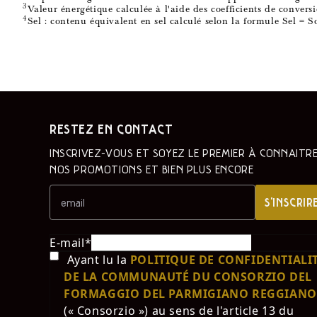
3
Valeur énergétique calculée à l'aide des coefficients de conve
4
Sel : contenu équivalent en sel calculé selon la formule Sel 
RESTEZ EN CONTACT
INSCRIVEZ-VOUS ET SOYEZ LE PREMIER À CONNAÎTR
NOS PROMOTIONS ET BIEN PLUS ENCORE
S'INSCRIR
E-mail
*
Ayant lu la
POLITIQUE DE CONFIDENTIALI
DE LA COMMUNAUTÉ DU CONSORZIO DEL
FORMAGGIO DEL PARMIGIANO REGGIANO
(« Consorzio ») au sens de l'article 13 du