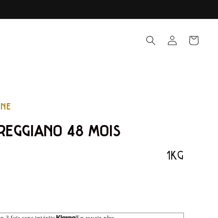
Connectez-vous
PANIER
ONE
REGGIANO 48 MOIS
1KG
n 3 fois sans intérêts
En savoir plus