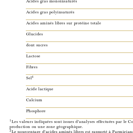
Acides gras monoinsaturés
Acides gras polyinsaturés
Acides aminés libres sur protéine totale
Glucides
dont sucres
Lactose
Fibres
4
Sel
Acide lactique
Calcium
Phosphore
1
Les valeurs indiquées sont issues d'analyses effectuées par le
production ou une zone géographique.
2
Le pourcentage d'acides aminés libres est rapporté à Parmigia