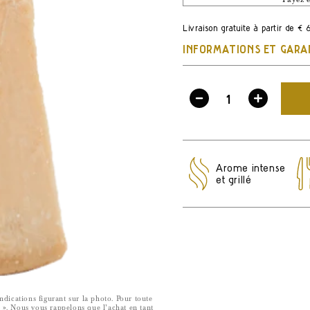
Livraison gratuite à partir de €
INFORMATIONS ET GARA
Diminuez
Augment
la
la
quantité
quantité
pour
pour
Arôme intense
Parmigiano
et grillé
Parmigi
Reggiano
Reggian
48
48
Mois
Mois
dications figurant sur la photo. Pour toute
s ». Nous vous rappelons que l’achat en tant