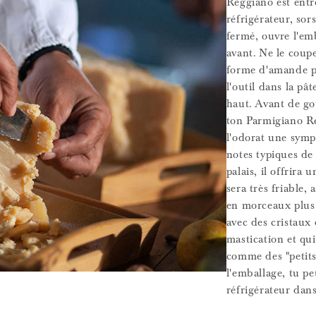
Reggiano est entre
réfrigérateur, sor
fermé, ouvre l'em
avant. Ne le coupe
forme d'amande po
l'outil dans la pât
haut. Avant de go
ton Parmigiano Re
l'odorat une symp
notes typiques de
palais, il offrira 
sera très friable,
en morceaux plus p
avec des cristaux 
mastication et qui
comme des "petits
l'emballage, tu p
réfrigérateur dans