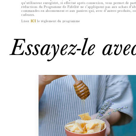
qu’utilisateur enregistré, si effectué après connexion, vous permet de pa
réductions du Programme de Fidélité ne s’appliquent pas aux achats d’a
commandes en abonnement et aux paniers qui, avec d’autres produits, c
cadeaux.
Lisez
ICI
le règlement du programme
Essayez-le ave