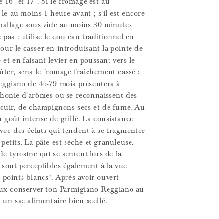
 16° et 17°. Si le fromage est au
s-le au moins 1 heure avant ; s'il est encore
ballage sous vide au moins 30 minutes
 pas : utilise le couteau traditionnel en
ur le casser en introduisant la pointe de
e et en faisant levier en poussant vers le
ûter, sens le fromage fraîchement cassé :
ggiano de 46-79 mois présentera à
honie d'arômes où se reconnaissent des
 cuir, de champignons secs et de fumé. Au
un goût intense de grillé. La consistance
 avec des éclats qui tendent à se fragmenter
etits. La pâte est sèche et granuleuse,
de tyrosine qui se sentent lors de la
 sont perceptibles également à la vue
 points blancs". Après avoir ouvert
eux conserver ton Parmigiano Reggiano au
 un sac alimentaire bien scellé.