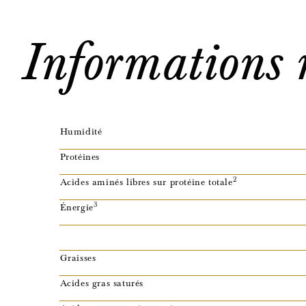
Informations n
Humidité
Protéines
2
Acides aminés libres sur protéine totale
3
Énergie
Graisses
Acides gras saturés