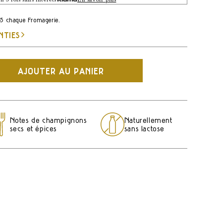
 65 chaque Fromagerie.
NTIES
AJOUTER AU PANIER
ez
Notes de champignons
Naturellement
ano
secs et épices
sans lactose
o