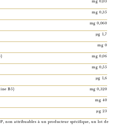
mg 0,03
mg 0,35
mg 0,060
µg 1,7
mg 0
3)
mg 0,06
mg 0,55
µg 1,6
ine B5)
mg 0,320
mg 40
µg 23
P, non attribuables à un producteur spécifique, un lot de