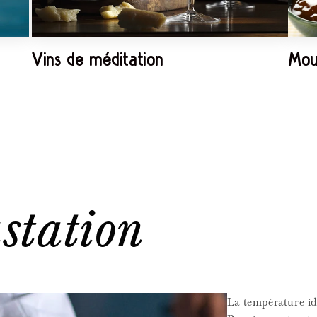
Vins de méditation
Mout
station
La température id