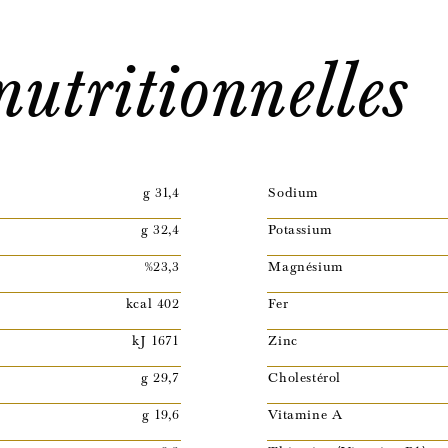
utritionnelles
g 31,4
Sodium
g 32,4
Potassium
%23,3
Magnésium
kcal 402
Fer
kJ 1671
Zinc
g 29,7
Cholestérol
g 19,6
Vitamine A