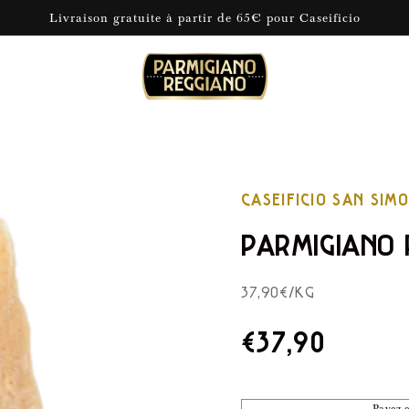
Livraison gratuite à partir de 65€ pour Caseificio
CASEIFICIO SAN SIM
PARMIGIANO 
37,90€/KG
PRIX
€37,90
DE
LISTE
Payez e