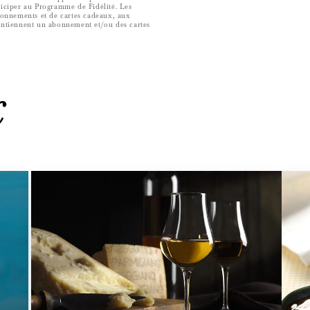
rticiper au Programme de Fidélité. Les
bonnements et de cartes cadeaux, aux
ontiennent un abonnement et/ou des cartes
c