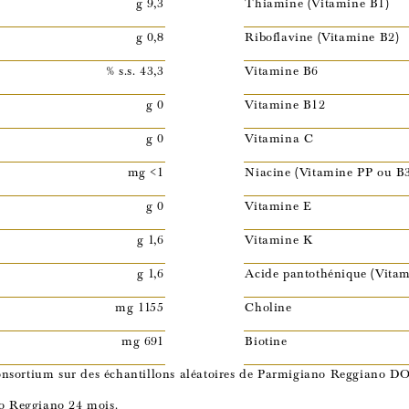
g 9,3
Thiamine (Vitamine B1)
g 0,8
Riboflavine (Vitamine B2)
% s.s. 43,3
Vitamine B6
g 0
Vitamine B12
g 0
Vitamina C
mg <1
Niacine (Vitamine PP ou B
g 0
Vitamine E
g 1,6
Vitamine K
g 1,6
Acide pantothénique (Vitam
mg 1155
Choline
mg 691
Biotine
 Consortium sur des échantillons aléatoires de Parmigiano Reggiano DO
no Reggiano 24 mois.