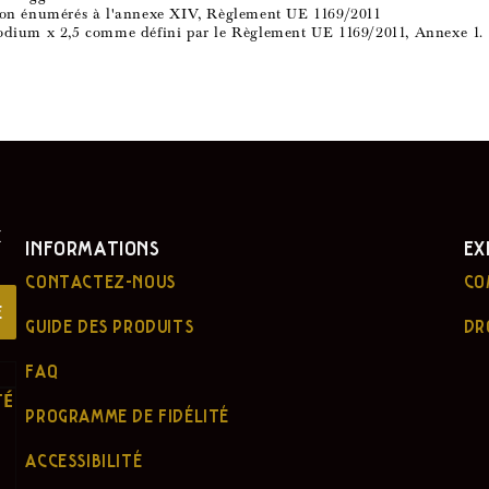
rsion énumérés à l'annexe XIV, Règlement UE 1169/2011
= Sodium x 2,5 comme défini par le Règlement UE 1169/2011, Annexe 1.
E
INFORMATIONS
EX
CONTACTEZ-NOUS
CO
E
GUIDE DES PRODUITS
DR
FAQ
TÉ
PROGRAMME DE FIDÉLITÉ
ACCESSIBILITÉ