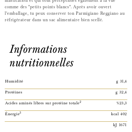
mastication et qui sont perceptibles également à la vue
comme des "petits points blancs". Après avoir ouvert
l'emballage, tu peux conserver ton Parmigiano Reggiano au
réfrigérateur dans un sac alimentaire bien scellé.
Informations
nutritionnelles
Humidité
g 31,4
Protéines
g 32,4
2
Acides aminés libres sur protéine totale
%23,3
3
Énergie
kcal 402
kJ 1671