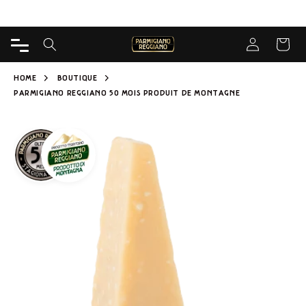
ALLER
Livraison gratuite à partir de 65€ pour Caseificio
DIRECTEMENT
AU CONTENU
Connectez-vo
PANIER
HOME
BOUTIQUE
PARMIGIANO REGGIANO 50 MOIS PRODUIT DE MONTAGNE
PASSER AUX
INFORMATIONS
SUR LE
PRODUIT