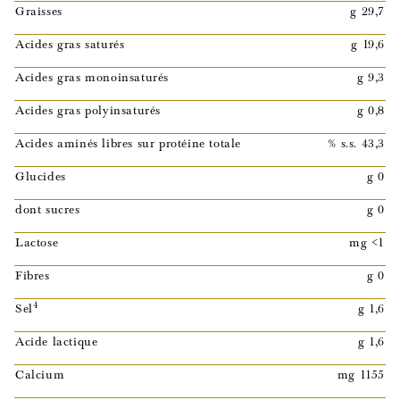
Graisses
g 29,7
Acides gras saturés
g 19,6
Acides gras monoinsaturés
g 9,3
Acides gras polyinsaturés
g 0,8
Acides aminés libres sur protéine totale
% s.s. 43,3
Glucides
g 0
dont sucres
g 0
Lactose
mg <1
Fibres
g 0
4
Sel
g 1,6
Acide lactique
g 1,6
Calcium
mg 1155