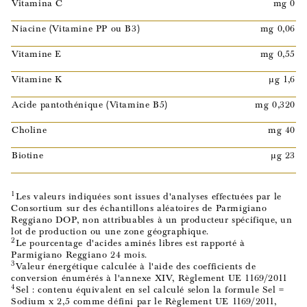
Vitamina C
mg 0
Niacine (Vitamine PP ou B3)
mg 0,06
Vitamine E
mg 0,55
Vitamine K
µg 1,6
Acide pantothénique (Vitamine B5)
mg 0,320
Choline
mg 40
Biotine
µg 23
1
Les valeurs indiquées sont issues d'analyses effectuées par le
Consortium sur des échantillons aléatoires de Parmigiano
Reggiano DOP, non attribuables à un producteur spécifique, un
lot de production ou une zone géographique.
2
Le pourcentage d'acides aminés libres est rapporté à
Parmigiano Reggiano 24 mois.
3
Valeur énergétique calculée à l'aide des coefficients de
conversion énumérés à l'annexe XIV, Règlement UE 1169/2011
4
Sel : contenu équivalent en sel calculé selon la formule Sel =
Sodium x 2,5 comme défini par le Règlement UE 1169/2011,