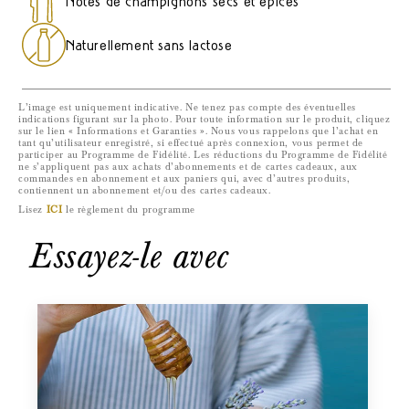
Notes de champignons secs et épices
Produit
Produit
de
de
Naturellement sans lactose
Montagne
Montagne
L’image est uniquement indicative. Ne tenez pas compte des éventuelles
indications figurant sur la photo. Pour toute information sur le produit, cliquez
sur le lien « Informations et Garanties ». Nous vous rappelons que l’achat en
tant qu’utilisateur enregistré, si effectué après connexion, vous permet de
participer au Programme de Fidélité. Les réductions du Programme de Fidélité
ne s’appliquent pas aux achats d’abonnements et de cartes cadeaux, aux
commandes en abonnement et aux paniers qui, avec d’autres produits,
contiennent un abonnement et/ou des cartes cadeaux.
Lisez
ICI
le règlement du programme
Essayez-le avec