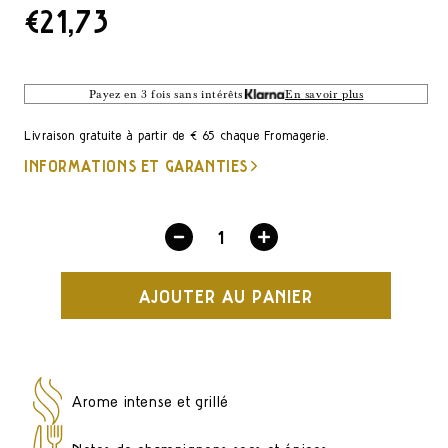
PRIX
€21,73
DE
LISTE
Payez en 3 fois sans intérêts
En savoir plus
Livraison gratuite à partir de € 65 chaque Fromagerie.
INFORMATIONS ET GARANTIES
Diminuez
Augmentez
la
la
AJOUTER AU PANIER
quantité
quantité
pour
pour
Parmigiano
Parmigiano
Reggiano
Reggiano
Arôme intense et grillé
50
50
mois
mois