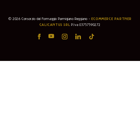
© 2026 Consorzio del Formaggio Parmigiano Reggiano -
ECOMMERCE PARTNER
CALICANTUS SRL
P.Iva 03757590272