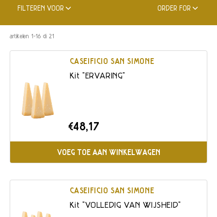
kaasmaker samen met de waardevolle
FILTEREN VOOR
ORDER FOR
samenwerking van zijn vrouw en zoon de sinds
1902 overgedragen kennis voortzet.
artikelen 1-16 di 21
CASEIFICIO SAN SIMONE
Kit "ERVARING"
€48,17
VOEG TOE AAN WINKELWAGEN
CASEIFICIO SAN SIMONE
Kit "VOLLEDIG VAN WIJSHEID"