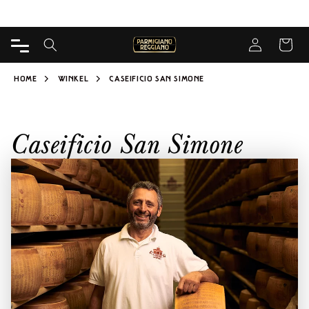
DIRECT
Gratis levering vanaf 65€ voor Kaasmakerij
NAAR
INHOUD
Inloggen
WINKELWA
HOME
WINKEL
CASEIFICIO SAN SIMONE
Caseificio San Simone