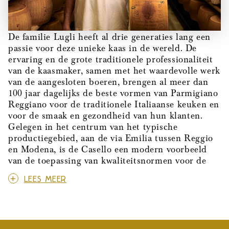
De familie Lugli heeft al drie generaties lang een
passie voor deze unieke kaas in de wereld. De
ervaring en de grote traditionele professionaliteit
van de kaasmaker, samen met het waardevolle werk
van de aangesloten boeren, brengen al meer dan
100 jaar dagelijks de beste vormen van Parmigiano
Reggiano voor de traditionele Italiaanse keuken en
voor de smaak en gezondheid van hun klanten.
Gelegen in het centrum van het typische
productiegebied, aan de via Emilia tussen Reggio
en Modena, is de Casello een modern voorbeeld
van de toepassing van kwaliteitsnormen voor de
productie van Parmigiano zoals voorzien door het
LEES MEER
D.O.P.-reglement. In de kaasmakerij wordt
jaarlijks 16.000 q.li koemelk verwerkt, die
uitsluitend afkomstig is van de Friese koeien van
de stallen van de leden die zich binnen een straal
van 10 km van de kaasmakerij bevinden, waar de