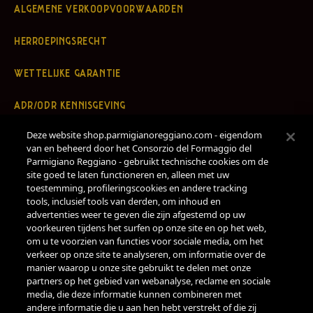
ALGEMENE VERKOOPVOORWAARDEN
HERROEPINGSRECHT
WETTELIJKE GARANTIE
ADR/ODR KENNISGEVING
Deze website shop.parmigianoreggiano.com - eigendom
PRIVACYBELEID
van en beheerd door het Consorzio del Formaggio del
Parmigiano Reggiano - gebruikt technische cookies om de
COOKIEBELEID
site goed te laten functioneren en, alleen met uw
toestemming, profileringscookies en andere tracking
AANGEPASTE INSTELLINGEN
tools, inclusief tools van derden, om inhoud en
advertenties weer te geven die zijn afgestemd op uw
voorkeuren tijdens het surfen op onze site en op het web,
REGLEMENT LOYALITEITSPROGRAMMA
om u te voorzien van functies voor sociale media, om het
verkeer op onze site te analyseren, om informatie over de
VOORWAARDEN VOOR GEBRUIK VAN CADEAUBONNEN
manier waarop u onze site gebruikt te delen met onze
partners op het gebied van webanalyse, reclame en sociale
media, die deze informatie kunnen combineren met
BETALINGEN
andere informatie die u aan hen hebt verstrekt of die zij