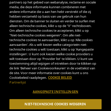
partners op het gebied van webanalyse, reclame en sociale
media, die deze informatie kunnen combineren met
BETALINGEN
andere informatie die u aan hen hebt verstrekt of die zij
hebben verzameld op basis van uw gebruik van hun
diensten. Om de banner te sluiten en verder te surfen met
alleen technische cookies, klikt u op de "X" rechtsboven.
Om alleen technische cookies te accepteren, klikt u op
"Niet-technische cookies weigeren". Om alle niet-
ONDERSTEUNING
technische cookies te aanvaarden, klikt u op 'Alle cookies
aanvaarden'. Als u wilt kiezen welke categorieën niet-
LUN-VEN 9.00-18.00
technische cookies u wilt toestaan, klikt u op 'Aangepaste
TELEFOON
instellingen'. U kunt ook kiezen welke cookie providers u
wilt toestaan door op 'Provider list' te klikken. U kunt uw
+39 0522122122
toestemming altijd wijzigen of intrekken door te klikken op
EMAIL
de link 'Beheer van Cookievoorkeuren' in de voettekst van
CUSTOMERSERVICE@PARMIGIANOREGGIANO.IT
de site. Voor meer informatie over cookies kunt u ons
Cookiebeleid raadplegen.
COOKIE BELEID
Partnerlijst
© 2026 Consorzio del Formaggio Parmigiano Reggiano -
ECOMMERCE PARTNER
AANGEPASTE INSTELLINGEN
CALICANTUS SRL
P.Iva 03757590272
NIET-TECHNISCHE COOKIES WEIGEREN