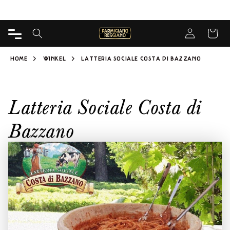
DIRECT
Gratis levering vanaf 65€ voor Kaasmakerij
NAAR
INHOUD
Inloggen
WINKELWA
HOME
WINKEL
LATTERIA SOCIALE COSTA DI BAZZANO
Latteria Sociale Costa di
Bazzano