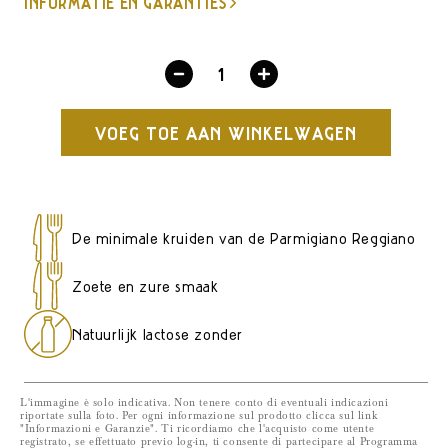
INFORMATIE EN GARANTIES
Verlaag
Verhoog
hoeveelheid
hoeveelheid
VOEG TOE AAN WINKELWAGEN
voor
voor
Parmigiano
Parmigiano
Reggiano
Reggiano
24
24
De minimale kruiden van de Parmigiano Reggiano
maanden
maanden
-
-
Zoete en zure smaak
Halve
Halve
Vorm
Vorm
Natuurlijk lactose zonder
L'immagine è solo indicativa. Non tenere conto di eventuali indicazioni
riportate sulla foto. Per ogni informazione sul prodotto clicca sul link
"Informazioni e Garanzie". Ti ricordiamo che l'acquisto come utente
registrato, se effettuato previo log-in, ti consente di partecipare al Programma