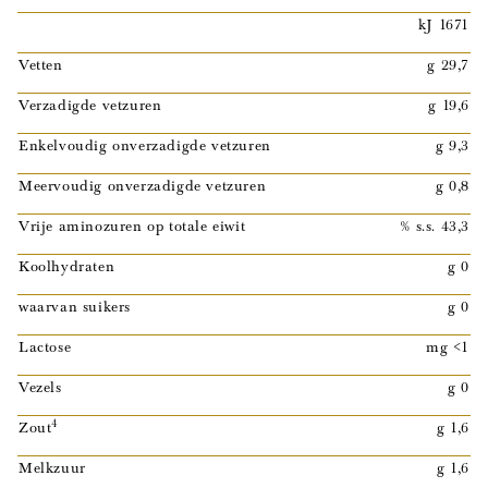
kJ 1671
Vetten
g 29,7
Verzadigde vetzuren
g 19,6
Enkelvoudig onverzadigde vetzuren
g 9,3
Meervoudig onverzadigde vetzuren
g 0,8
Vrije aminozuren op totale eiwit
% s.s. 43,3
Koolhydraten
g 0
waarvan suikers
g 0
Lactose
mg <1
Vezels
g 0
4
Zout
g 1,6
Melkzuur
g 1,6