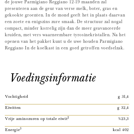
de jouwe Parmigiano Reggiano 12-19 maanden zal
presenteren aan de geur van verse melk, boter, gras en
gekookte groenten. In de mond geeft het in plaats daarvan
een zoete en enigszins zure smaak. De structuur zal nogal
compact, minder korrelig zijn dan de meer geavanceerde
kruiden, met vers waarneembare tyrosinekristallen. Na het
openen van het pakket kunt u de uwe houden Parmigiano
Reggiano In de koelkast in een goed getroffen voedselzak.
Voedingsinformatie
Vochtigheid
g 31,4
Eiwitten
g 32,4
2
Vrije aminozuren op totale eiwit
%23,3
3
Energie
kcal 402