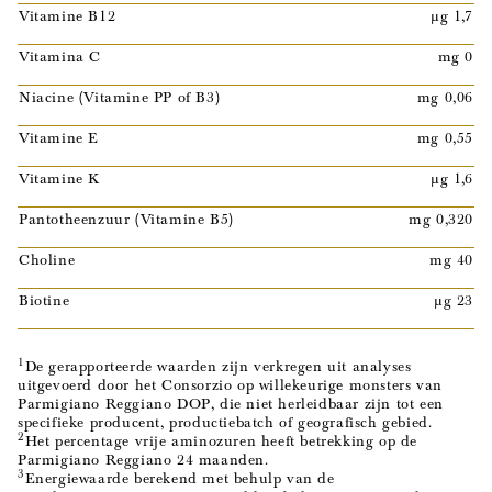
Vitamine B12
µg 1,7
Vitamina C
mg 0
Niacine (Vitamine PP of B3)
mg 0,06
Vitamine E
mg 0,55
Vitamine K
µg 1,6
Pantotheenzuur (Vitamine B5)
mg 0,320
Choline
mg 40
Biotine
µg 23
1
De gerapporteerde waarden zijn verkregen uit analyses
uitgevoerd door het Consorzio op willekeurige monsters van
Parmigiano Reggiano DOP, die niet herleidbaar zijn tot een
specifieke producent, productiebatch of geografisch gebied.
2
Het percentage vrije aminozuren heeft betrekking op de
Parmigiano Reggiano 24 maanden.
3
Energiewaarde berekend met behulp van de