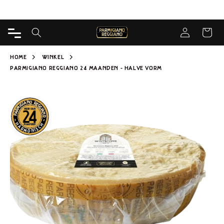
DIRECT
Gratis levering vanaf 65€ voor Kaasmakerij
NAAR
INHOUD
Inloggen
WINKELWA
HOME
WINKEL
PARMIGIANO REGGIANO 24 MAANDEN - HALVE VORM
 NAAR
ODUCTINFORMATIE