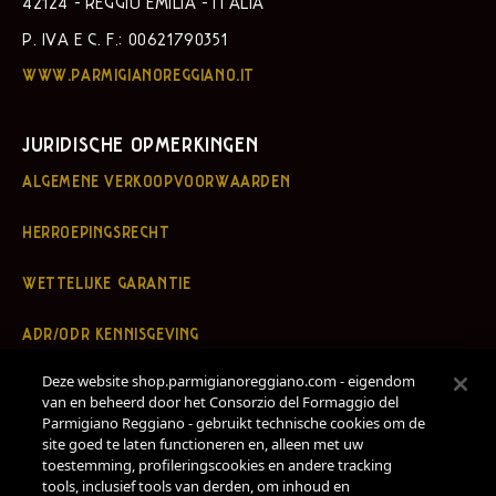
42124 - REGGIO EMILIA - ITALIA
P. IVA E C. F.: 00621790351
WWW.PARMIGIANOREGGIANO.IT
JURIDISCHE OPMERKINGEN
ALGEMENE VERKOOPVOORWAARDEN
HERROEPINGSRECHT
WETTELIJKE GARANTIE
ADR/ODR KENNISGEVING
Deze website shop.parmigianoreggiano.com - eigendom
PRIVACYBELEID
van en beheerd door het Consorzio del Formaggio del
Parmigiano Reggiano - gebruikt technische cookies om de
COOKIEBELEID
site goed te laten functioneren en, alleen met uw
toestemming, profileringscookies en andere tracking
AANGEPASTE INSTELLINGEN
tools, inclusief tools van derden, om inhoud en