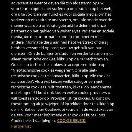
advertenties weer te geven die zijn afgestemd op uw
voorkeuren tijdens het surfen op onze site en op het web,
REGLEMENT LOYALITEITSPROGRAMMA
om u te voorzien van functies voor sociale media, om het
verkeer op onze site te analyseren, om informatie over de
VOORWAARDEN VOOR GEBRUIK VAN CADEAUBONNEN
manier waarop u onze site gebruikt te delen met onze
partners op het gebied van webanalyse, reclame en sociale
media, die deze informatie kunnen combineren met
BETALINGEN
andere informatie die u aan hen hebt verstrekt of die zij
hebben verzameld op basis van uw gebruik van hun
diensten. Om de banner te sluiten en verder te surfen met
alleen technische cookies, klikt u op de "X" rechtsboven.
Om alleen technische cookies te accepteren, klikt u op
"Niet-technische cookies weigeren". Om alle niet-
ONDERSTEUNING
technische cookies te aanvaarden, klikt u op 'Alle cookies
aanvaarden'. Als u wilt kiezen welke categorieën niet-
LUN-VEN 9.00-18.00
technische cookies u wilt toestaan, klikt u op 'Aangepaste
TELEFOON
instellingen'. U kunt ook kiezen welke cookie providers u
wilt toestaan door op 'Provider list' te klikken. U kunt uw
+39 0522122122
toestemming altijd wijzigen of intrekken door te klikken op
EMAIL
de link 'Beheer van Cookievoorkeuren' in de voettekst van
CUSTOMERSERVICE@PARMIGIANOREGGIANO.IT
de site. Voor meer informatie over cookies kunt u ons
Cookiebeleid raadplegen.
COOKIE BELEID
Partnerlijst