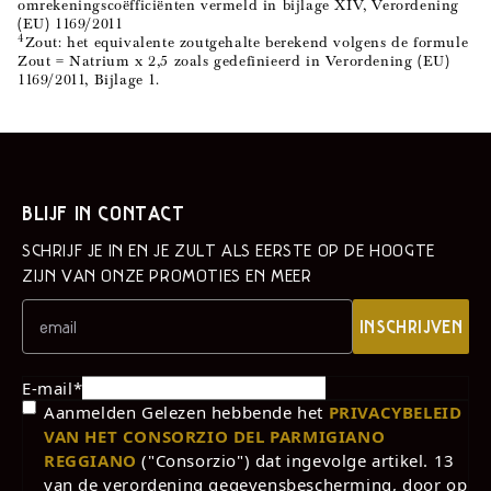
omrekeningscoëfficiënten vermeld in bijlage XIV, Verordening
(EU) 1169/2011
4
Zout: het equivalente zoutgehalte berekend volgens de formule
Zout = Natrium x 2,5 zoals gedefinieerd in Verordening (EU)
1169/2011, Bijlage 1.
BLIJF IN CONTACT
SCHRIJF JE IN EN JE ZULT ALS EERSTE OP DE HOOGTE
ZIJN VAN ONZE PROMOTIES EN MEER
INSCHRIJVEN
E-mail
*
Aanmelden Gelezen hebbende het
PRIVACYBELEID
VAN HET CONSORZIO DEL PARMIGIANO
REGGIANO
("Consorzio") dat ingevolge artikel. 13
van de verordening gegevensbescherming, door op