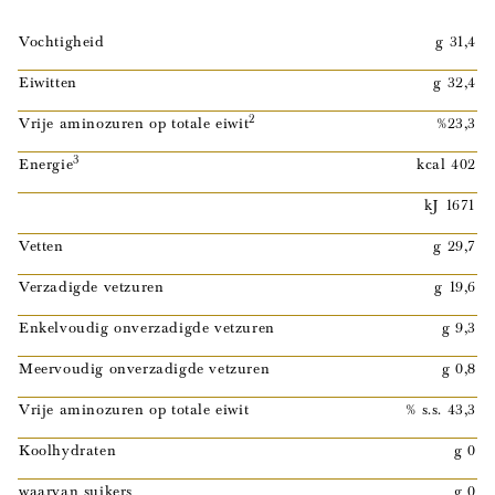
Vochtigheid
g 31,4
Eiwitten
g 32,4
2
Vrije aminozuren op totale eiwit
%23,3
3
Energie
kcal 402
kJ 1671
Vetten
g 29,7
Verzadigde vetzuren
g 19,6
Enkelvoudig onverzadigde vetzuren
g 9,3
Meervoudig onverzadigde vetzuren
g 0,8
Vrije aminozuren op totale eiwit
% s.s. 43,3
Koolhydraten
g 0
waarvan suikers
g 0