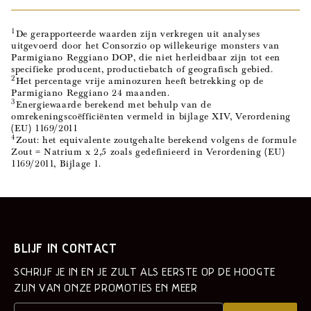
1
De gerapporteerde waarden zijn verkregen uit analyses
uitgevoerd door het Consorzio op willekeurige monsters van
Parmigiano Reggiano DOP, die niet herleidbaar zijn tot een
specifieke producent, productiebatch of geografisch gebied.
2
Het percentage vrije aminozuren heeft betrekking op de
Parmigiano Reggiano 24 maanden.
3
Energiewaarde berekend met behulp van de
omrekeningscoëfficiënten vermeld in bijlage XIV, Verordening
(EU) 1169/2011
4
Zout: het equivalente zoutgehalte berekend volgens de formule
Zout = Natrium x 2,5 zoals gedefinieerd in Verordening (EU)
1169/2011, Bijlage 1.
BLIJF IN CONTACT
SCHRIJF JE IN EN JE ZULT ALS EERSTE OP DE HOOGTE
ZIJN VAN ONZE PROMOTIES EN MEER