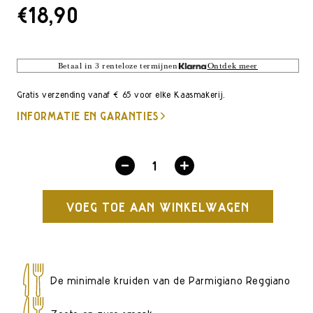
CATALOGUSPRIJS
€18,90
Betaal in 3 renteloze termijnen
Ontdek meer
Gratis verzending vanaf € 65 voor elke Kaasmakerij.
INFORMATIE EN GARANTIES
Verlaag
Verhoog
hoeveelheid
hoeveelheid
VOEG TOE AAN WINKELWAGEN
voor
voor
Parmigiano
Parmigiano
Reggiano
Reggiano
Rode
Rode
De minimale kruiden van de Parmigiano Reggiano
Koeien
Koeien
24
24