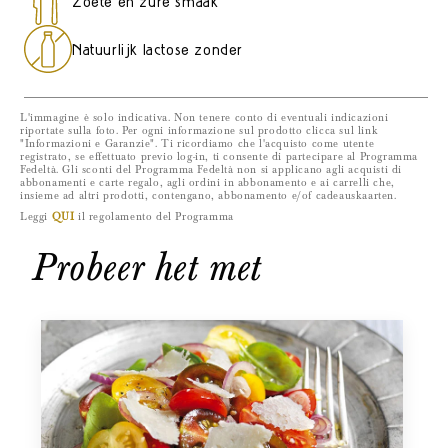
Zoete en zure smaak
maanden
maanden
Natuurlijk lactose zonder
L'immagine è solo indicativa. Non tenere conto di eventuali indicazioni
riportate sulla foto. Per ogni informazione sul prodotto clicca sul link
"Informazioni e Garanzie". Ti ricordiamo che l'acquisto come utente
registrato, se effettuato previo log-in, ti consente di partecipare al Programma
Fedeltà. Gli sconti del Programma Fedeltà non si applicano agli acquisti di
abbonamenti e carte regalo, agli ordini in abbonamento e ai carrelli che,
insieme ad altri prodotti, contengano, abbonamento e/of cadeauskaarten.
Leggi
QUI
il regolamento del Programma
Probeer het met