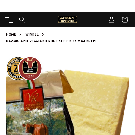
DIRECT
Gratis levering vanaf 65€ voor Kaasmakerij
NAAR
INHOUD
Inloggen
WINKELWA
HOME
WINKEL
PARMIGIANO REGGIANO RODE KOEIEN 24 MAANDEN
 NAAR
ODUCTINFORMATIE