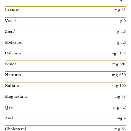
Lactose
mg <1
Vezels
g 0
4
Zout
g 1,6
Melkzuur
g 1,6
Calcium
mg 1155
Fosfor
mg 691
Natrium
mg 650
Kalium
mg 100
Magnesium
mg 43
IJzer
mg 0,2
Zink
mg 4
Cholesterol
mg 83