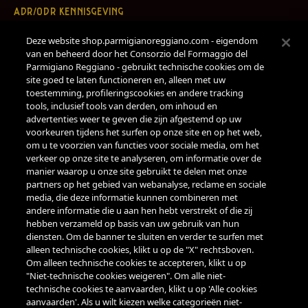
ADR/ODR KENNISGEVING
Deze website shop.parmigianoreggiano.com - eigendom
PRIVACYBELEID
van en beheerd door het Consorzio del Formaggio del
Parmigiano Reggiano - gebruikt technische cookies om de
COOKIEBELEID
site goed te laten functioneren en, alleen met uw
toestemming, profileringscookies en andere tracking
AANGEPASTE INSTELLINGEN
tools, inclusief tools van derden, om inhoud en
advertenties weer te geven die zijn afgestemd op uw
voorkeuren tijdens het surfen op onze site en op het web,
REGLEMENT LOYALITEITSPROGRAMMA
om u te voorzien van functies voor sociale media, om het
verkeer op onze site te analyseren, om informatie over de
VOORWAARDEN VOOR GEBRUIK VAN CADEAUBONNEN
manier waarop u onze site gebruikt te delen met onze
partners op het gebied van webanalyse, reclame en sociale
media, die deze informatie kunnen combineren met
BETALINGEN
andere informatie die u aan hen hebt verstrekt of die zij
hebben verzameld op basis van uw gebruik van hun
diensten. Om de banner te sluiten en verder te surfen met
alleen technische cookies, klikt u op de "X" rechtsboven.
Om alleen technische cookies te accepteren, klikt u op
"Niet-technische cookies weigeren". Om alle niet-
ONDERSTEUNING
technische cookies te aanvaarden, klikt u op 'Alle cookies
aanvaarden'. Als u wilt kiezen welke categorieën niet-
LUN-VEN 9.00-18.00