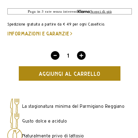
LISTINO
Paga in 3 rate senza interessi
Scopri di più
Spedizione gratuita a partire da € 49 per ogni Caseificio.
INFORMAZIONI E GARANZIE
Diminuisci
Aumenta
quantità
quantità
AGGIUNGI AL CARRELLO
per
per
Parmigiano
Parmigiano
Reggiano
Reggiano
13
13
La stagionatura minima del Parmigiano Reggiano
mesi
mesi
-
-
Gusto dolce e acidulo
1Kg
1Kg
Naturalmente privo di lattosio