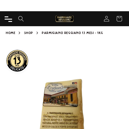
VAI
Consegna gratuita da 49€ per Caseificio
DIRETTAMENTE
AI CONTENUTI
Accedi
CARREL
HOME
SHOP
PARMIGIANO REGGIANO 13 MESI - 1KG
PASSA ALLE
INFORMAZIONI
SUL
PRODOTTO