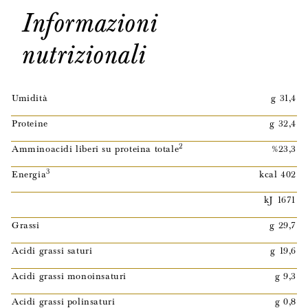
Informazioni
nutrizionali
Umidità
g 31,4
Proteine
g 32,4
2
Amminoacidi liberi su proteina totale
%23,3
3
Energia
kcal 402
kJ 1671
Grassi
g 29,7
Acidi grassi saturi
g 19,6
Acidi grassi monoinsaturi
g 9,3
Acidi grassi polinsaturi
g 0,8