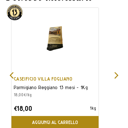
CASEIFICIO VILLA FOGLIANO
CASEIFICIO 
Parmigiano Reggiano 13 mesi - 1Kg
Parmigiano 
18,00€/kg
25,00€/kg
€18,00
€25,00
1kg
AGGIUNGI AL CARRELLO
AGG