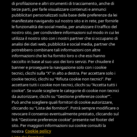
GESTIONE PREFERENZE COOKIE
di profilazione e altri strumenti di tracciamento, anche di
terze parti, per farle visualizzare contenuti e annunci
pubblicitari personalizzati sulla base delle preferenze da lei
REGOLAMENTO PROGRAMMA FEDELTÀ
manifestate navigando sul nostro sito e in rete, per fornirle
le funzionalità dei social media, per analizzare il traffico del
TERMINI E CONDIZIONI DI UTILIZZO DELLE PR CARTE REGALO
nostro sito, per condividere informazioni sul modo in cui lei
utilizza il nostro sito con i nostri partner che si occupano di
analisi dei dati web, pubblicità e social media, partner che
PAGAMENTI
potrebbero combinare tali informazioni con altre
informazioni che lei ha fornito loro o che essi hanno
raccolto in base al suo uso dei loro servizi. Per chiudere il
banner e proseguire la navigazione solo con i cookie
tecnici, clicchi sulla “X” in alto a destra. Per accettare solo i
cookie tecnici, clicchi su “Rifiuta cookie non tecnici”. Per
ASSISTENZA
accettare tutti i cookie non tecnici, clicchi su “Accetta tutti i
cookie”. Se vuole scegliere le categorie di cookie non tecnici
LUN-VEN 9.00-18.00
da autorizzare, clicchi su “Gestione preferenze cookie””.
TELEFONO
Può anche scegliere quali fornitori di cookie autorizzare,
cliccando su “Lista dei fornitori”. Potrà sempre modificare o
+39 0522122122
revocare il consenso eventualmente prestato, cliccando sul
EMAIL
link “Gestione preferenze cookie” presente nel footer del
CUSTOMERSERVICE@PARMIGIANOREGGIANO.IT
sito. Per maggiori informazioni sui cookie consulti la
nostra
Cookie policy