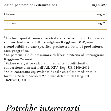
Acido pantotenico (Vitamina B5)
mg 0,320
Colina
mg 40
Biotina
µg 23
1
I valori riportati sono ricavati da analisi svolte dal Consorzio
su campioni casuali di Parmigiano Reggiano DOP, non
riconducibili ad uno specifico produttore, lotto di produzione,
area geografica.
2
La percentuale di amminoacidi liberi è riferita al Parmigiano
Reggiano 24 mesi.
3
Valore energetico calcolato mediante i coefficienti di
conversione elencati nell’All. XIV, Reg. UE 1169/2011
4
Sale: contenuto equivalente di sale calcolato mediante la
formula Sale = Sodio x 2,5 come definito dal Reg. UE
1169/2011, All. 1.
Potrebbe interessarti