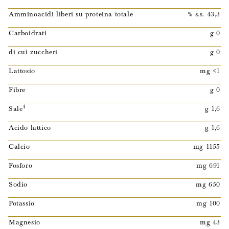
Amminoacidi liberi su proteina totale
% s.s. 43,3
Carboidrati
g 0
di cui zuccheri
g 0
Lattosio
mg <1
Fibre
g 0
4
Sale
g 1,6
Acido lattico
g 1,6
Calcio
mg 1155
Fosforo
mg 691
Sodio
mg 650
Potassio
mg 100
Magnesio
mg 43