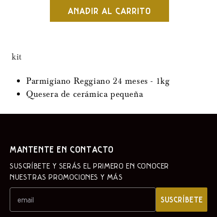
cantidad
cantidad
AÑADIR AL CARRITO
por
por
24
24
meses
meses
en
en
kit
la
la
mesa
mesa
Parmigiano Reggiano 24 meses - 1kg
Quesera de cerámica pequeña
MANTENTE EN CONTACTO
SUSCRÍBETE Y SERÁS EL PRIMERO EN CONOCER
NUESTRAS PROMOCIONES Y MÁS
SUSCRÍBETE