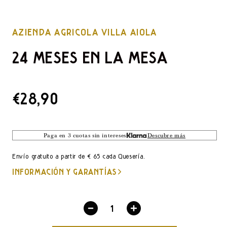
AZIENDA AGRICOLA VILLA AIOLA
24 MESES EN LA MESA
PRECIO
€28,90
DE
LISTA
Paga en 3 cuotas sin intereses
Descubre más
Envío gratuito a partir de € 65 cada Quesería.
INFORMACIÓN Y GARANTÍAS
Disminuir
Aumentar