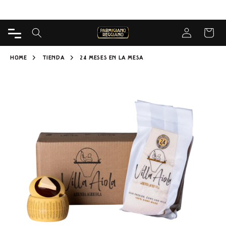
DIRECTAMENTE
Entrega gratuita desde 65€ para Caseificio
AL
CONTENIDO
Iniciar sesión
CARRIT
HOME
TIENDA
24 MESES EN LA MESA
IR A LA
INFORMACIÓN
DEL
PRODUCTO