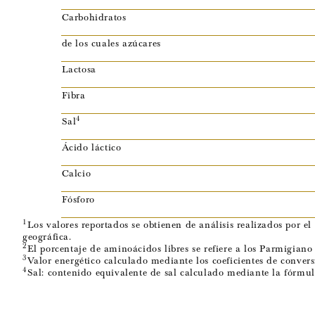
Carbohidratos
de los cuales azúcares
Lactosa
Fibra
4
Sal
Ácido láctico
Calcio
Fósforo
1
Los valores reportados se obtienen de análisis realizados por 
geográfica.
2
El porcentaje de aminoácidos libres se refiere a los Parmigian
3
Valor energético calculado mediante los coeficientes de conv
4
Sal: contenido equivalente de sal calculado mediante la fórmul