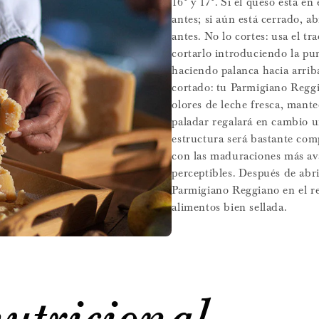
16° y 17°. Si el queso está en
antes; si aún está cerrado, a
antes. No lo cortes: usa el t
cortarlo introduciendo la pun
haciendo palanca hacia arrib
cortado: tu Parmigiano Reggi
olores de leche fresca, mante
paladar regalará en cambio u
estructura será bastante co
con las maduraciones más ava
perceptibles. Después de abr
Parmigiano Reggiano en el re
alimentos bien sellada.
utricional