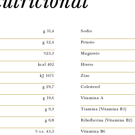
g 31,4
Sodio
g 32,4
Potasio
%23,3
Magnesio
kcal 402
Hierro
kJ 1671
Zinc
g 29,7
Colesterol
g 19,6
Vitamina A
g 9,3
Tiamina (Vitamina B1)
g 0,8
Riboflavina (Vitamina B2)
% s.s. 43,3
Vitamina B6