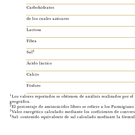
Carbohidratos
de los cuales azúcares
Lactosa
Fibra
4
Sal
Ácido láctico
Calcio
Fósforo
1
Los valores reportados se obtienen de análisis realizados por 
geográfica.
2
El porcentaje de aminoácidos libres se refiere a los Parmigian
3
Valor energético calculado mediante los coeficientes de conv
4
Sal: contenido equivalente de sal calculado mediante la fórmul