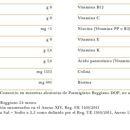
g 0
Vitamina B12
g 0
Vitamina C
mg <1
Niacina (Vitamina PP o B3
g 0
Vitamina E
g 1,6
Vitamina K
g 1,6
Ácido pantoténico (Vitamin
mg 1155
Colina
mg 691
Biotina
el Consorcio en muestras aleatorias de Parmigiano Reggiano DOP, no at
o Reggiano 24 meses.
ersión enumerados en el Anexo XIV, Reg. UE 1169/2011
a Sal = Sodio x 2,5 como definido por el Reg. UE 1169/2011, Anexo 1