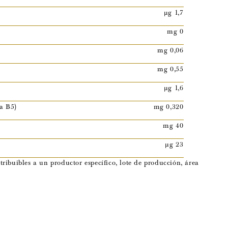
µg 1,7
mg 0
)
mg 0,06
mg 0,55
µg 1,6
a B5)
mg 0,320
mg 40
µg 23
ribuibles a un productor específico, lote de producción, área
.