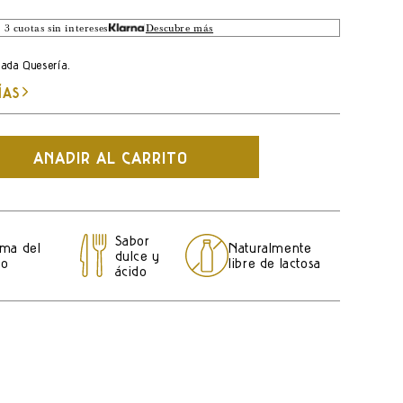
 3 cuotas sin intereses
Descubre más
cada Quesería.
ÍAS
AÑADIR AL CARRITO
r
ano
Sabor
ima del
Naturalmente
dulce y
o
no
libre de lactosa
ácido