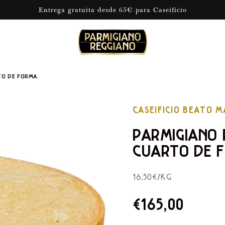
Entrega gratuita desde 65€ para Caseificio
TO DE FORMA
CASEIFICIO BEATO 
PARMIGIANO 
CUARTO DE 
16,50€/KG
PRECIO
€165,00
DE