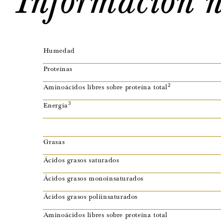
Humedad
Proteínas
2
Aminoácidos libres sobre proteína total
3
Energía
Grasas
Ácidos grasos saturados
Ácidos grasos monoinsaturados
Ácidos grasos poliinsaturados
Aminoácidos libres sobre proteína total