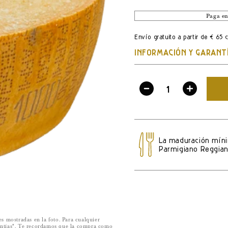
LISTA
Paga en
Envío gratuito a partir de € 65 
INFORMACIÓN Y GARANT
Disminuir
Aumenta
cantidad
cantidad
por
por
Parmigiano
Parmigi
La maduración mín
Reggiano
Reggian
Parmigiano Reggia
12
12
meses
meses
-
-
Cuarto
Cuarto
de
de
es mostradas en la foto. Para cualquier
rantías". Te recordamos que la compra como