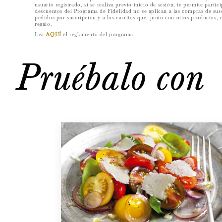
usuario registrado, si se realiza previo inicio de sesión, te permite parti
descuentos del Programa de Fidelidad no se aplican a las compras de suscr
pedidos por suscripción y a los carritos que, junto con otros productos, 
regalo.
Lea
AQUÍ
el reglamento del programa
Pruébalo con