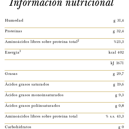
Información nutricional
Humedad
g 31,4
Proteínas
g 32,4
2
Aminoácidos libres sobre proteína total
%23,3
3
Energía
kcal 402
kJ 1671
Grasas
g 29,7
Ácidos grasos saturados
g 19,6
Ácidos grasos monoinsaturados
g 9,3
Ácidos grasos poliinsaturados
g 0,8
Aminoácidos libres sobre proteína total
% s.s. 43,3
Carbohidratos
g 0