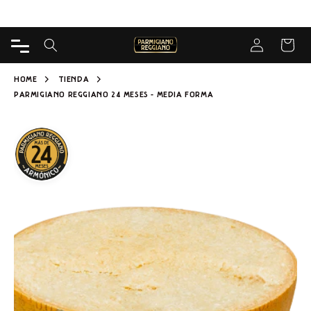
DIRECTAMENTE
Entrega gratuita desde 65€ para Caseificio
AL
CONTENIDO
Iniciar sesión
CARRIT
HOME
TIENDA
PARMIGIANO REGGIANO 24 MESES - MEDIA FORMA
IR A LA
INFORMACIÓN
DEL
PRODUCTO