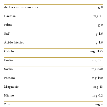
de los cuales azúcares
g 0
Lactosa
mg <1
Fibra
g 0
4
Sal
g 1,6
Ácido láctico
g 1,6
Calcio
mg 1155
Fósforo
mg 691
Sodio
mg 650
Potasio
mg 100
Magnesio
mg 43
Hierro
mg 0,2
Zinc
mg 4