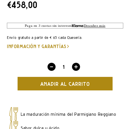
PRECIO
€458,00
DE
LISTA
Paga en 3 cuotas sin intereses
Descubre más
Envío gratuito a partir de € 65 cada Quesería.
INFORMACIÓN Y GARANTÍAS
Disminuir
Aumentar
cantidad
cantidad
AÑADIR AL CARRITO
por
por
Parmigiano
Parmigiano
Reggiano
Reggiano
24
24
La maduración mínima del Parmigiano Reggiano
meses
meses
-
-
Sabor dulce y ácido