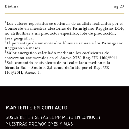
Biotina
µg 23
1
Los valores reportados se obtienen de análisis realizados por el
Consorcio en muestras aleatorias de Parmigiano Reggiano DOP,
no atribuibles a un productor específico, lote de producción,
área geográfica.
2
El porcentaje de aminoácidos libres se refiere a los Parmigiano
Reggiano 24 meses.
3
Valor energético calculado mediante los coeficientes de
conversión enumerados en el Anexo XIV, Reg. UE 1169/2011
4
Sal: contenido equivalente de sal calculado mediante la
fórmula Sal = Sodio x 2,5 como definido por el Reg. UE
1169/2011, Anexo 1.
MANTENTE EN CONTACTO
SUSCRÍBETE Y SERÁS EL PRIMERO EN CONOCER
NUESTRAS PROMOCIONES Y MÁS