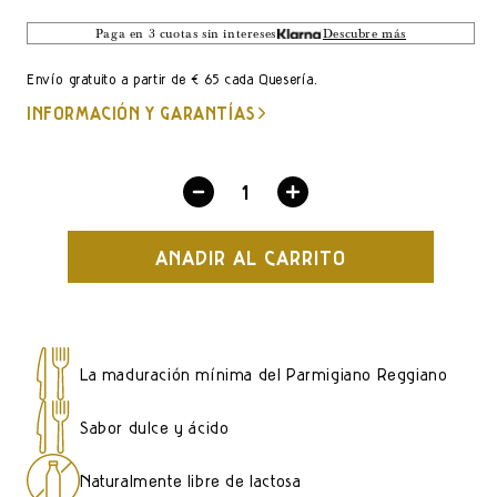
LISTA
Paga en 3 cuotas sin intereses
Descubre más
Envío gratuito a partir de € 65 cada Quesería.
INFORMACIÓN Y GARANTÍAS
Disminuir
Aumentar
cantidad
cantidad
AÑADIR AL CARRITO
por
por
Parmigiano
Parmigiano
Reggiano
Reggiano
30
30
La maduración mínima del Parmigiano Reggiano
meses
meses
Sabor dulce y ácido
Naturalmente libre de lactosa