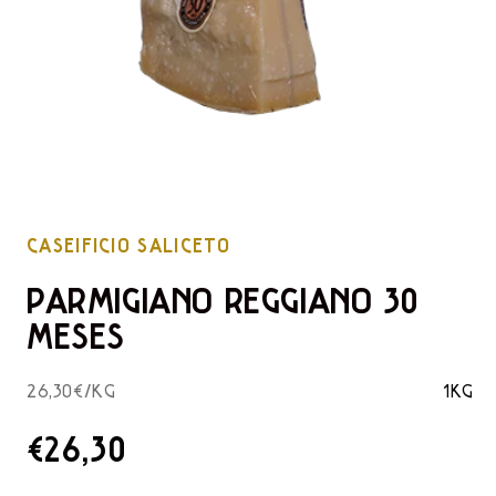
CASEIFICIO SALICETO
PARMIGIANO REGGIANO 30
MESES
26,30€/KG
1KG
PRECIO
€26,30
DE