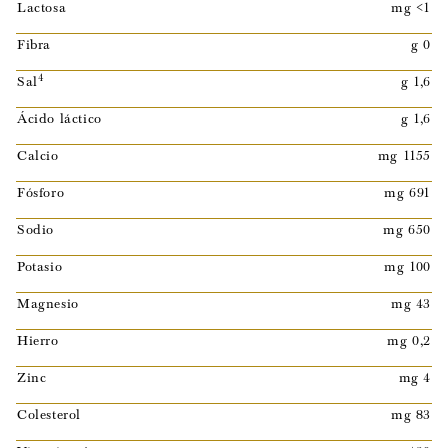
Lactosa
mg <1
Fibra
g 0
4
Sal
g 1,6
Ácido láctico
g 1,6
Calcio
mg 1155
Fósforo
mg 691
Sodio
mg 650
Potasio
mg 100
Magnesio
mg 43
Hierro
mg 0,2
Zinc
mg 4
Colesterol
mg 83