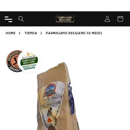
DIRECTAMENTE
Entrega gratuita desde 65€ para Caseificio
AL
CONTENIDO
Iniciar sesión
CARRIT
HOME
TIENDA
PARMIGIANO REGGIANO 30 MESES
IR A LA
INFORMACIÓN
DEL
PRODUCTO