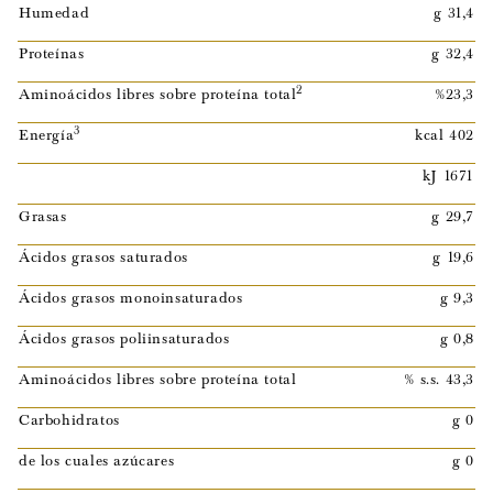
Humedad
g 31,4
Proteínas
g 32,4
2
Aminoácidos libres sobre proteína total
%23,3
3
Energía
kcal 402
kJ 1671
Grasas
g 29,7
Ácidos grasos saturados
g 19,6
Ácidos grasos monoinsaturados
g 9,3
Ácidos grasos poliinsaturados
g 0,8
Aminoácidos libres sobre proteína total
% s.s. 43,3
Carbohidratos
g 0
de los cuales azúcares
g 0