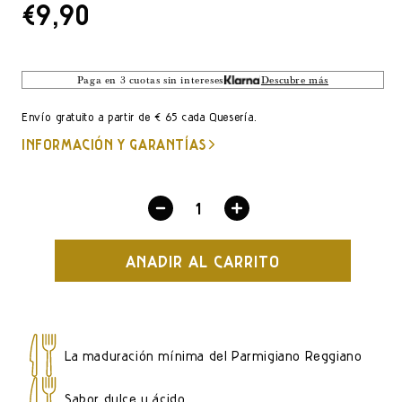
PRECIO
€9,90
DE
LISTA
Paga en 3 cuotas sin intereses
Descubre más
Envío gratuito a partir de € 65 cada Quesería.
INFORMACIÓN Y GARANTÍAS
Disminuir
Aumentar
cantidad
cantidad
AÑADIR AL CARRITO
por
por
Parmigiano
Parmigiano
Reggiano
Reggiano
Vacas
Vacas
La maduración mínima del Parmigiano Reggiano
Rojas
Rojas
24
24
Sabor dulce y ácido