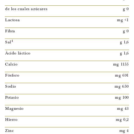
de los cuales azúcares
g 0
Lactosa
mg <1
Fibra
g 0
4
Sal
g 1,6
Ácido láctico
g 1,6
Calcio
mg 1155
Fósforo
mg 691
Sodio
mg 650
Potasio
mg 100
Magnesio
mg 43
Hierro
mg 0,2
Zinc
mg 4