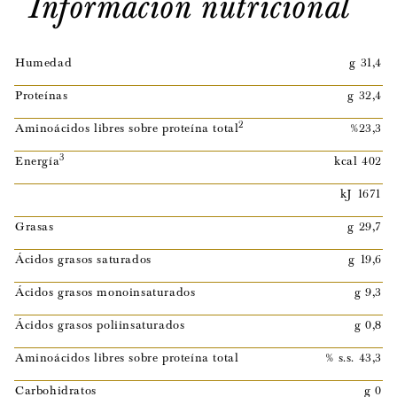
Información nutricional
Humedad
g 31,4
Proteínas
g 32,4
2
Aminoácidos libres sobre proteína total
%23,3
3
Energía
kcal 402
kJ 1671
Grasas
g 29,7
Ácidos grasos saturados
g 19,6
Ácidos grasos monoinsaturados
g 9,3
Ácidos grasos poliinsaturados
g 0,8
Aminoácidos libres sobre proteína total
% s.s. 43,3
Carbohidratos
g 0