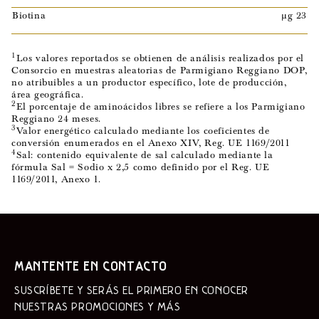
Biotina
µg 23
1
Los valores reportados se obtienen de análisis realizados por el
Consorcio en muestras aleatorias de Parmigiano Reggiano DOP,
no atribuibles a un productor específico, lote de producción,
área geográfica.
2
El porcentaje de aminoácidos libres se refiere a los Parmigiano
Reggiano 24 meses.
3
Valor energético calculado mediante los coeficientes de
conversión enumerados en el Anexo XIV, Reg. UE 1169/2011
4
Sal: contenido equivalente de sal calculado mediante la
fórmula Sal = Sodio x 2,5 como definido por el Reg. UE
1169/2011, Anexo 1.
MANTENTE EN CONTACTO
SUSCRÍBETE Y SERÁS EL PRIMERO EN CONOCER
NUESTRAS PROMOCIONES Y MÁS